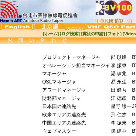
01211387
[ホーム]
[ログ検索]
[賞状の申請]
[フォト]
[Video
お問い合わせ
プロジェクト・マネージャ
邵 以峰
B
オペレーション担当マネージャ
李 振東
B
マネージャ
湯 珠兆
B
QSLマネージャ
易 永生
B
アワードマネージャ
田 健吾
B
財務部マネージャ
江 德耀
B
日本国の連絡先
星野 謙一
J
欧米エリアの連絡先
邢 仁杰
B
中国エリアの連絡先
李 振東
B
ウェブマスター
陳 建中
B