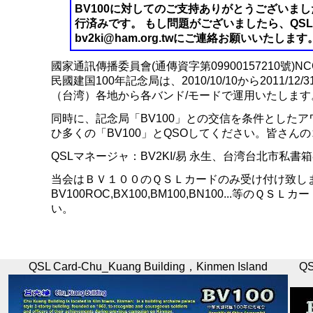
BV100に対してのご支持ありがとうございま
行済みです。 もし問題がございましたら、QSLマネ
bv2ki@ham.org.twにご連絡お願いいたします
國家通訊傳播委員會(通傳資字第09900157210號)N
民國建国100年記念局は、2010/10/10から2011/
（台湾）各地から各バンド/モードで運用いたします
同時に、記念局「BV100」との交信を条件とした
ひ多くの「BV100」とQSOしてください。皆さん
QSLマネージャ：BV2KI/易 永生、台湾台北市私書箱8
当会はＢＶ１００のＱＳＬカードのみ受け付け致し
BV100ROC,BX100,BM100,BN100...等のＱ
い。
QSL Card-Chu_Kuang Building，Kinmen Island
QS