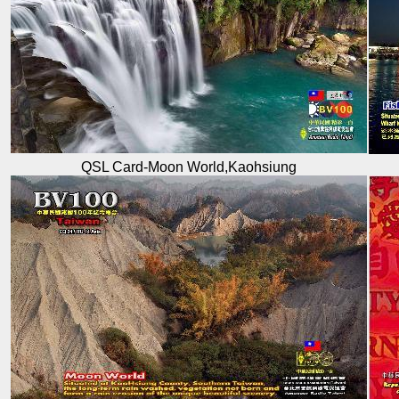
QSL Card-Moon World,Kaohsiung