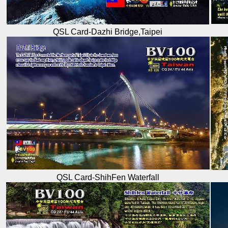
QSL Card-Dazhi Bridge,Taipei
QSL Card-ShihFen Waterfall