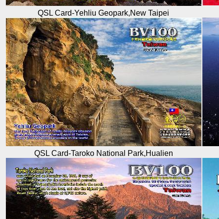
QSL Card-Yehliu Geopark,New Taipei
QSL Card-Taroko National Park,Hualien