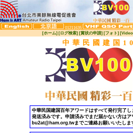
01211635
[ホーム]
[ログ検索]
[賞状の申請]
[フォト]
[Video
中華民國建国1
中華民国建国百年アワードはすべて発行完了しま
発送済みです。申請済みでまだ届かない方はアワー
bu2at@ham.org.twまでご連絡お願いいたし