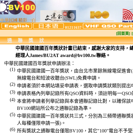
01211637
[回首頁]
通聯獎狀
中華民國建國百年獎狀計畫已結束，感謝大家的支持，總
經理人James/BU2AT award@bv100.tw聯絡。
中華民國建國百年獎狀申請辦法：
(1)
中華民國建國一百年獎狀，由台北市業餘無線電促進會(
無線電台和短波收聽台(SWL)免費申請。
(2)
申請者須於本網站填妥申請表，選取申請獎狀類別提出申
(3)
申請表格內列舉記錄所有QSO資料時，須註明每一QS
(4)
本會將申請者列舉記錄與本會通聯記錄比對，以確保該
BV100網站所公布之通聯記錄為準。
(5)
中華民國建國一百年獎狀共三式，分別為三頻帶通聯獎狀
人每種僅限申請一張)。
(6)
所有獎狀之通聯電台僅限BV100，其它"100"電台不予