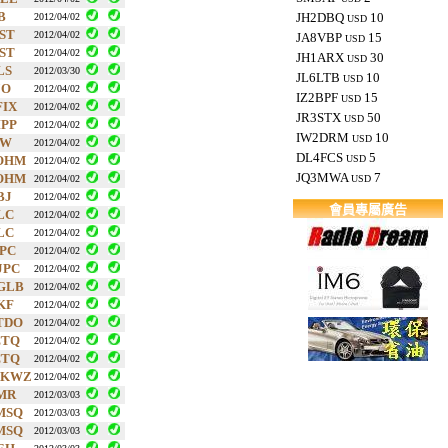
B
JH2DBQ
10
2012/04/02
USD
ST
2012/04/02
JA8VBP
15
USD
ST
2012/04/02
JH1ARX
30
USD
LS
2012/03/30
JL6LTB
10
USD
JO
2012/04/02
IZ2BPF
15
USD
FIX
2012/04/02
JR3STX
50
USD
IPP
2012/04/02
IW2DRM
10
USD
IW
2012/04/02
DL4FCS
5
OHM
USD
2012/04/02
JQ3MWA
7
OHM
2012/04/02
USD
BJ
2012/04/02
會員專屬廣告
LC
2012/04/02
LC
2012/04/02
JPC
2012/04/02
JPC
2012/04/02
GLB
2012/04/02
KF
2012/04/02
TDO
2012/04/02
CTQ
2012/04/02
CTQ
2012/04/02
3KWZ
2012/04/02
MR
2012/03/03
MSQ
2012/03/03
MSQ
2012/03/03