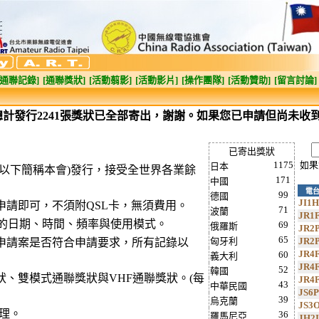
[通聯記錄]
[通聯獎狀]
[活動翦影]
[活動影片]
[操作團隊]
[活動贊助]
[留言討論]
計發行2241張獎狀已全部寄出，謝謝。如果您已申請但尚未收
已寄出獎狀
1175
如果
日本
以下簡稱本會)發行，接受全世界各業餘
171
中國
電
99
德國
JI1
請即可，不須附QSL卡，無須費用。
71
波蘭
JR1
O的日期、時間、頻率與使用模式。
69
俄羅斯
JR2
65
匈牙利
JR2
申請案是否符合申請要求，所有記錄以
JR4
60
義大利
JR4
52
韓國
、雙模式通聯獎狀與VHF通聯獎狀。(每
JR4
43
中華民國
JS6
39
烏克蘭
JS3
受理。
36
羅馬尼亞
JH2