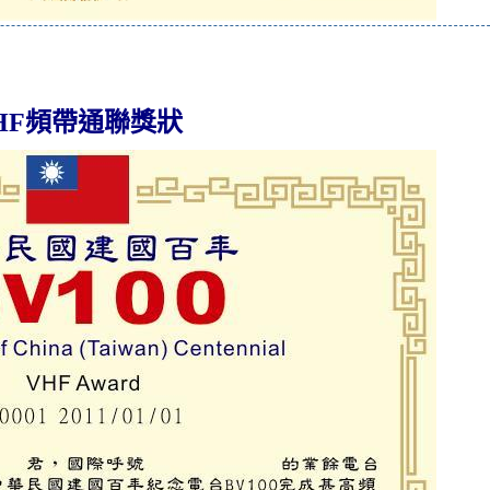
HF頻帶通聯獎狀