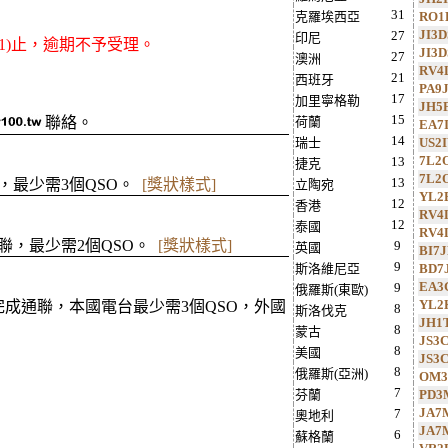
31
克羅埃西亞
RO1
JI3D
27
印尼
/31)止，逾期不予受理。
JI3D
27
澳洲
RV4
21
西班牙
PA9
17
加里寧格勒
JH5
15
聯絡。
荷蘭
EA7
14
瑞士
US2
7L2
13
捷克
7L2
13
，最少需3個QSO。
[獎狀樣式]
立陶宛
YL2
12
香港
RV4
12
泰國
RV4
聯，最少需2個QSO。
[獎狀樣式]
9
英國
BI7
9
斯洛維尼亞
BD7
EA3
9
俄羅斯(東歐)
YL2
z)完成通聯，本國電台最少需3個QSO，外國
8
斯洛伐克
JH1
8
蒙古
JS3
8
美國
JS3
8
俄羅斯(亞洲)
OM
7
芬蘭
PD3
JA7
7
奧地利
JA7
6
蘇格蘭