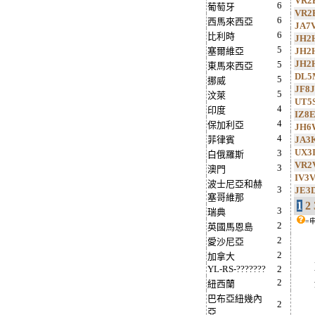
VR2
6
葡萄牙
VR2
6
西馬來西亞
JA7
6
比利時
JH2
5
塞爾維亞
JH2
JH2
5
東馬來西亞
DL5
5
挪威
JF8
5
汶萊
UT5
4
印度
IZ8
4
保加利亞
JH6
4
菲律賓
JA3
UX3
3
白俄羅斯
VR2
3
澳門
IV3
波士尼亞和赫
3
JE3
塞哥維那
1
2
3
瑞典
=
2
英國馬恩島
2
愛沙尼亞
2
加拿大
YL-RS-???????
2
2
紐西蘭
巴布亞紐幾內
2
亞