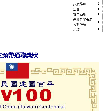
2
拉脫維亞
1
法國
1
賽普勒斯
希臘佐澤卡尼
1
索斯群島
1
帛琉
三頻帶通聯獎狀