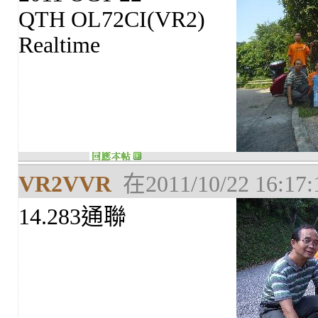
QTH OL72CI(VR2)
Realtime
VR2VVR
在2011/10/22 16:1
14.283通聯