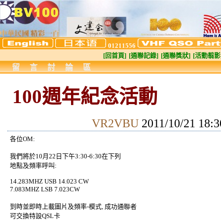
01211556
[回首頁]
[通聯記錄]
[通聯獎狀]
[活動翦影
留言討論區
100週年紀念活動
VR2VBU
2011/10/21 18
各位OM:
我們將於10月22日下午3:30-6:30在下列
地點及頻率呼叫:
14.283MHZ USB 14.023 CW
7.083MHZ LSB 7.023CW
到時並即時上載圖片及頻率-模式, 成功通聯者
可交換特設QSL卡