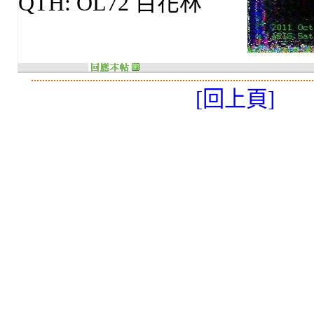
QTH: OL72 百花林
[回上頁]