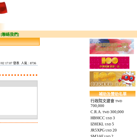
[聯絡我們]
7/02 17:07 發表 人氣 : 8736
補助及贊助名單
行政院文建會
TWD
700,000
C.R.A.
300,000
TWD
HB9ICC
3
USD
IZ8EKL
5
USD
JR5XPG
20
USD
SM3AF
2
USD