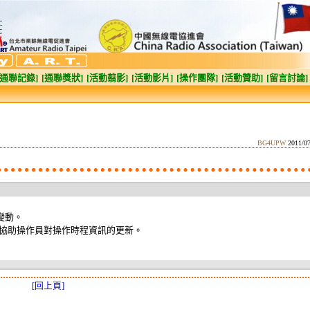
[通聯記錄]
[通聯獎狀]
[活動翦影]
[活動影片]
[操作團隊]
[活動贊助]
[留言討論]
BG4UPW
2011/0
變動。
協助操作員對操作時程資訊的更新。
[回上頁]