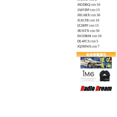
JH2DBQ
10
USD
JA8VBP
15
USD
JH1ARX
30
USD
JL6LTB
10
USD
IZ2BPF
15
USD
JR3STX
50
USD
IW2DRM
10
USD
DL4FCS
5
USD
JQ3MWA
7
USD
會員專屬廣告