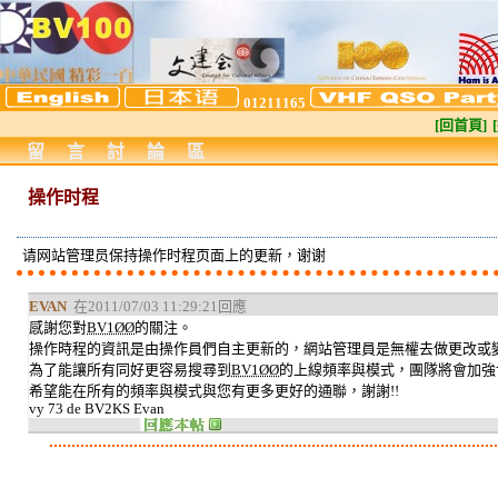
01211165
[回首頁]
留言討論區
操作时程
请网站管理员保持操作时程页面上的更新，谢谢
EVAN
在2011/07/03 11:29:21回應
感謝您對
BV1ØØ
的關注。
操作時程的資訊是由操作員們自主更新的，網站管理員是無權去做更改或
為了能讓所有同好更容易搜尋到
BV1ØØ
的上線頻率與模式，團隊將會加強
希望能在所有的頻率與模式與您有更多更好的通聯，謝謝!!
vy 73 de BV2KS Evan